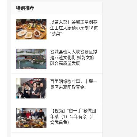
特别推荐
以茶入菜！谷城玉皇剑养
生山庄大厨精心烹制18道
“茶菜”
谷城县班河大峡谷景区拟
建非遗文化街 赋能文旅
融合高质量发展
百里姻缘咖啡牵，十堰一
景区来襄阳取真金
【视频】“留一手”教做团
年菜（1）年年有余（红
烧武昌鱼）