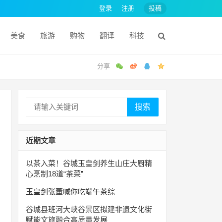
登录
注册
投稿
美食
旅游
购物
翻译
科技
搜索
近期文章
以茶入菜！谷城玉皇剑养生山庄大厨精
心烹制18道“茶菜”
玉皇剑张董喊你吃端午茶综
谷城县班河大峡谷景区拟建非遗文化街
赋能文旅融合高质量发展