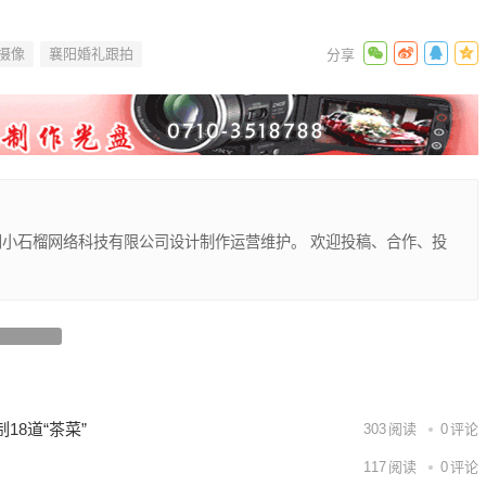
摄像
襄阳婚礼跟拍
！ 襄阳小石榴网络科技有限公司设计制作运营维护。 欢迎投稿、合作、投
房屋出租
下一篇
8道“茶菜”
303
阅读
0
评论
117
阅读
0
评论