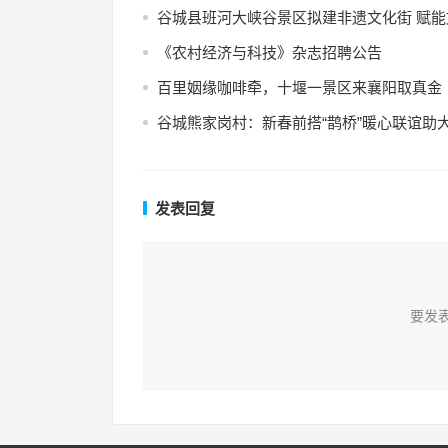
谷城县班河大峡谷景区拟建非遗文化街 赋
《农村经济与科技》杂志招聘公告
百里姻缘咖啡牵，十堰一景区来襄阳取真金
谷城熊家岗村：新春前搭“鹊桥”暖心联谊助
发表回复
要发