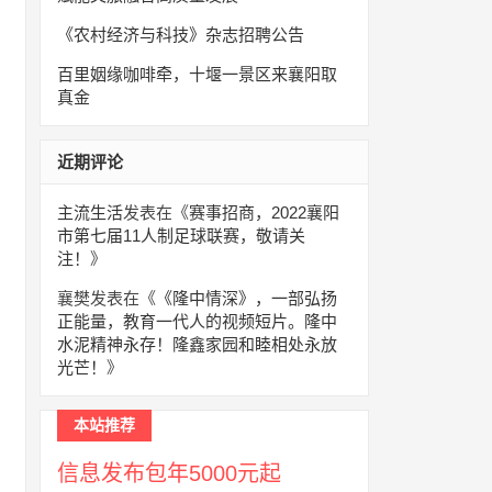
《农村经济与科技》杂志招聘公告
百里姻缘咖啡牵，十堰一景区来襄阳取
真金
近期评论
主流生活
发表在《
赛事招商，2022襄阳
市第七届11人制足球联赛，敬请关
注！
》
襄樊
发表在《
《隆中情深》，一部弘扬
正能量，教育一代人的视频短片。隆中
水泥精神永存！隆鑫家园和睦相处永放
光芒！
》
本站推荐
信息发布包年5000元起