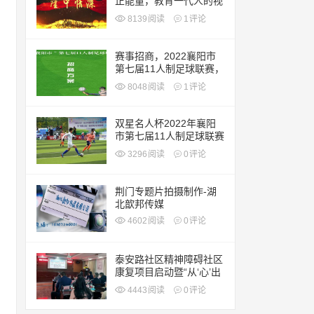
正能量，教育一代人的视
频短片。隆中水泥精神永
8139
阅读
1
评论
存！隆鑫家园和睦相处永
放光芒！
赛事招商，2022襄阳市
第七届11人制足球联赛，
敬请关注！
8048
阅读
1
评论
双星名人杯2022年襄阳
市第七届11人制足球联赛
开赛啦！
3296
阅读
0
评论
荆门专题片拍摄制作-湖
北歆邦传媒
4602
阅读
0
评论
泰安路社区精神障碍社区
康复项目启动暨“从‘心’出
发”心理健康专题宣讲
4443
阅读
0
评论