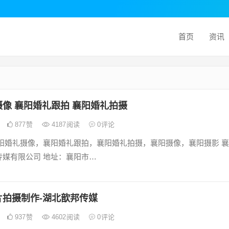
首页
资讯
像 襄阳婚礼跟拍 襄阳婚礼拍摄
877
赞
4187
阅读
0
评论
襄阳婚礼摄像，襄阳婚礼跟拍，襄阳婚礼拍摄，襄阳摄像，襄阳摄影 襄
传媒有限公司 地址：襄阳市…
片拍摄制作-湖北歆邦传媒
937
赞
4602
阅读
0
评论