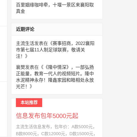
百里姻缘咖啡牵，十堰一景区来襄阳取
真金
近期评论
主流生活
发表在《
赛事招商，2022襄阳
市第七届11人制足球联赛，敬请关
注！
》
襄樊
发表在《
《隆中情深》，一部弘扬
正能量，教育一代人的视频短片。隆中
水泥精神永存！隆鑫家园和睦相处永放
光芒！
》
本站推荐
信息发布包年5000元起
主流生活信息发布，包年价：A款5000元，
B款8000元，C款12000元，D款15000元，