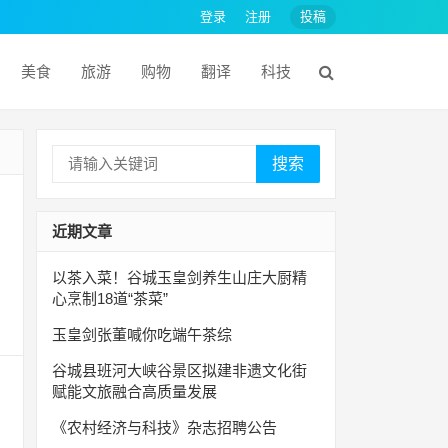
登录
注册
投稿
美食
旅游
购物
翻译
科技
搜索
近期文章
以茶入菜！谷城玉皇剑养生山庄大厨精
心烹制18道“茶菜”
玉皇剑张董喊你吃端午茶综
谷城县班河大峡谷景区拟建非遗文化街
赋能文旅融合高质量发展
《农村经济与科技》杂志招聘公告