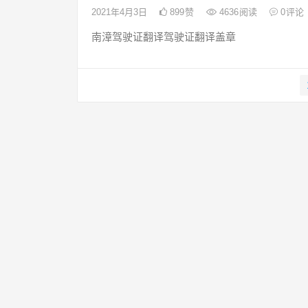
2021年4月3日
899
赞
4636
阅读
0
评论
南漳驾驶证翻译驾驶证翻译盖章
文
章
导
航