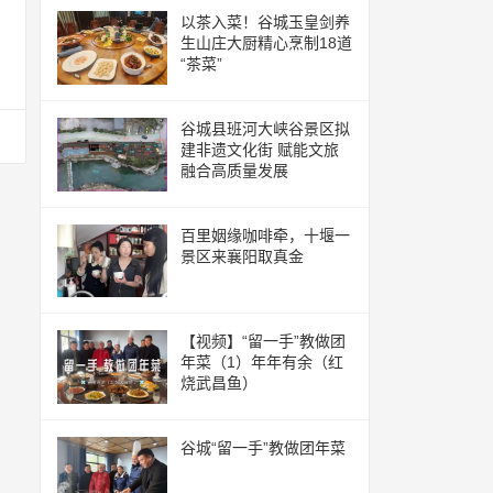
以茶入菜！谷城玉皇剑养
生山庄大厨精心烹制18道
“茶菜”
谷城县班河大峡谷景区拟
建非遗文化街 赋能文旅
融合高质量发展
百里姻缘咖啡牵，十堰一
景区来襄阳取真金
【视频】“留一手”教做团
年菜（1）年年有余（红
烧武昌鱼）
谷城“留一手”教做团年菜