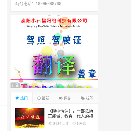
商务电话：18995688788
广告
热门
最新
评论
标签
《隆中情深》，一部弘扬
正能量，教育一代人的视
频短片。隆中水泥精神永
8139
阅读
1
评论
存！隆鑫家园和睦相处永