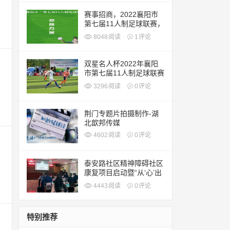
放光芒！
赛事招商，2022襄阳市
第七届11人制足球联赛，
敬请关注！
8048
阅读
1
评论
双星名人杯2022年襄阳
市第七届11人制足球联赛
开赛啦！
3296
阅读
0
评论
荆门专题片拍摄制作-湖
北歆邦传媒
4602
阅读
0
评论
泰安路社区精神障碍社区
康复项目启动暨“从‘心’出
发”心理健康专题宣讲
4443
阅读
0
评论
特别推荐