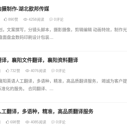
拍摄制作-湖北歆邦传媒
890
赞
4258
阅读
0
评论
策划，文案撰写，分镜头脚本，摄影摄像，剪辑编辑 动画特效，制作光
芯盘面盘盒数码印刷设计包装…
翻译，襄阳文件翻译，襄阳资料翻译
日
732
赞
4076
阅读
0
评论
 襄阳英语人工翻译，多语种，精准，高品质翻译服务， 竭诚为客户提
标准化的服务。 合同翻译、…
人工翻译，多语种，精准，高品质翻译服务
日
698
赞
4085
阅读
0
评论