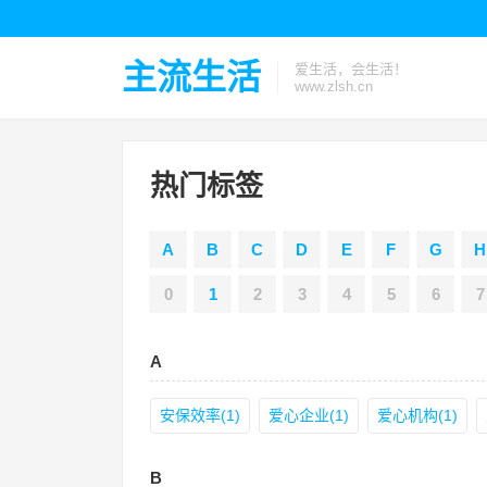
主流生活
爱生活，会生活！
www.zlsh.cn
热门标签
A
B
C
D
E
F
G
H
0
1
2
3
4
5
6
7
A
安保效率(1)
爱心企业(1)
爱心机构(1)
B