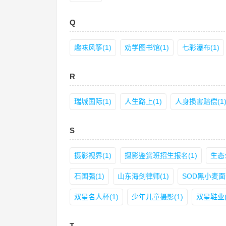
Q
趣味风筝(1)
劝学图书馆(1)
七彩瀑布(1)
R
瑞城国际(1)
人生路上(1)
人身损害赔偿(1
S
摄影视界(1)
摄影鉴赏班招生报名(1)
生态
石国强(1)
山东海剑律师(1)
SOD黑小麦面条
双星名人杯(1)
少年儿童摄影(1)
双星鞋业(
T