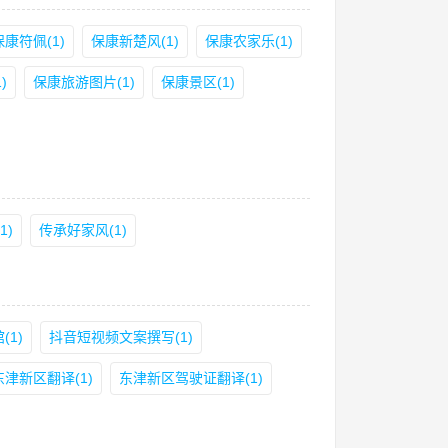
保康符佩(1)
保康新楚风(1)
保康农家乐(1)
)
保康旅游图片(1)
保康景区(1)
1)
传承好家风(1)
1)
抖音短视频文案撰写(1)
东津新区翻译(1)
东津新区驾驶证翻译(1)