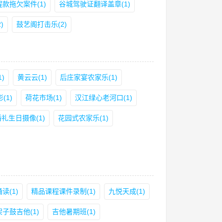
程款拖欠案件(1)
谷城驾驶证翻译盖章(1)
)
鼓艺阁打击乐(2)
)
黄云云(1)
后庄家宴农家乐(1)
(1)
荷花市场(1)
汉江绿心老河口(1)
婚礼生日摄像(1)
花园式农家乐(1)
读(1)
精品课程课件录制(1)
九悦天成(1)
架子鼓吉他(1)
吉他暑期班(1)