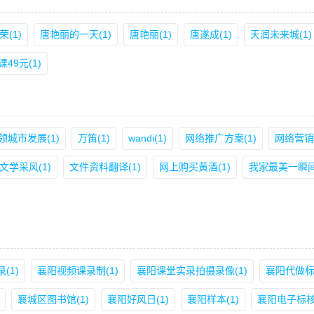
荣(1)
唐艳丽的一天(1)
唐艳丽(1)
唐遂成(1)
天润未来城(1)
49元(1)
城市发展(1)
万笛(1)
wandi(1)
网络推广方案(1)
网络营销
文学采风(1)
文件资料翻译(1)
网上购买黄酒(1)
我家最美一瞬间(
(1)
襄阳视频课录制(1)
襄阳课堂实录拍摄录像(1)
襄阳代做标书
襄城区图书馆(1)
襄阳好风日(1)
襄阳样本(1)
襄阳电子标核