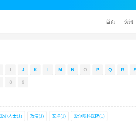
首页
资讯
I
J
K
L
M
N
O
P
Q
R
8
9
爱心人士(1)
敖洁(1)
安坤(1)
爱尔眼科医院(1)