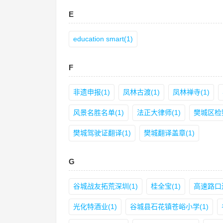
E
education smart(1)
F
非遗申报(1)
凤林古渡(1)
凤林禅寺(1)
风景名胜名单(1)
法正大律师(1)
樊城区检察
樊城驾驶证翻译(1)
樊城翻译盖章(1)
G
谷城战友拓荒深圳(1)
桂全宝(1)
高速路口送
光化特酒业(1)
谷城县石花镇苍峪小学(1)