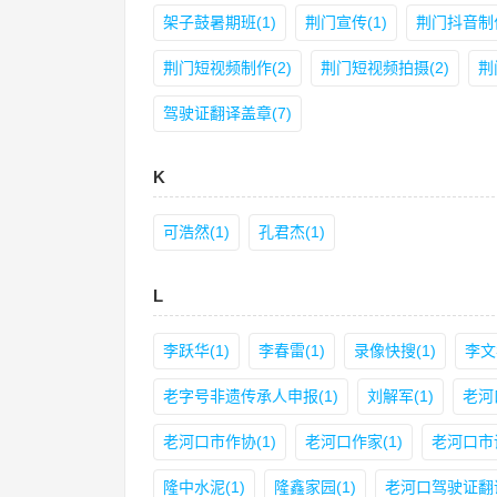
架子鼓暑期班(1)
荆门宣传(1)
荆门抖音制作
荆门短视频制作(2)
荆门短视频拍摄(2)
荆
驾驶证翻译盖章(7)
K
可浩然(1)
孔君杰(1)
L
李跃华(1)
李春雷(1)
录像快搜(1)
李文
老字号非遗传承人申报(1)
刘解军(1)
老河
老河口市作协(1)
老河口作家(1)
老河口市
隆中水泥(1)
隆鑫家园(1)
老河口驾驶证翻译