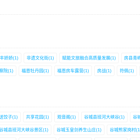
丰娇娇(1)
非遗文化街(1)
赋能文旅融合高质量发展(1)
房县青峰
院(1)
福恩牡丹园(1)
福恩房车露营(1)
房战(1)
符佩(1)
饺子(1)
共享花园(1)
观音阁(1)
谷城县班河大峡谷(1)
谷
谷城县班河大峡谷景区(1)
谷城玉皇剑养生山庄(1)
谷城熊家岗村(1