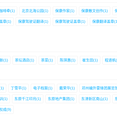
啡牵(1)
北京北海公园(1)
保康作家(1)
保康散文创作(1)
章(1)
保康驾驶证翻译(1)
保康驾驶证盖章(1)
保康翻译盖章(1
新(1)
茶坛酒店(1)
茶菜(1)
陈琪惠(1)
崔生田(1)
程道帆(
1)
丁雪平(1)
电子档案(1)
戴荣华(1)
邓州编外雷锋团展览馆(
(1)
东原千江印月(1)
东原地产集团(1)
东津新区南山(1)
权成(9)