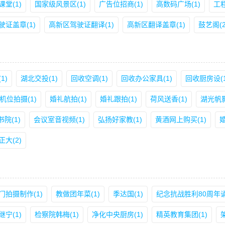
课堂(1)
国家级风景区(1)
广告位招商(1)
高数码广场(1)
工
驶证盖章(1)
高新区驾驶证翻译(1)
高新区翻译盖章(1)
鼓艺阁(2
1)
湖北交投(1)
回收空调(1)
回收办公家具(1)
回收厨房设(1
机位拍摄(1)
婚礼航拍(1)
婚礼跟拍(1)
荷风送香(1)
湖光帆影
院(1)
会议室音视频(1)
弘扬好家教(1)
黄酒网上购买(1)
大(2)
门拍摄制作(1)
教做团年菜(1)
季达国(1)
纪念抗战胜利80周年诵
宁(1)
检察院韩梅(1)
净化中央厨房(1)
精英教育集团(1)