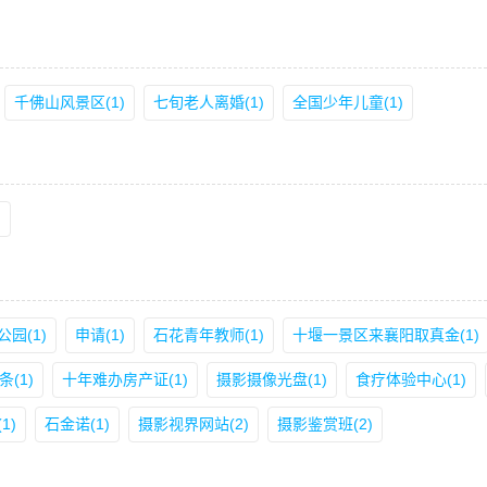
千佛山风景区(1)
七旬老人离婚(1)
全国少年儿童(1)
)
公园(1)
申请(1)
石花青年教师(1)
十堰一景区来襄阳取真金(1)
(1)
十年难办房产证(1)
摄影摄像光盘(1)
食疗体验中心(1)
1)
石金诺(1)
摄影视界网站(2)
摄影鉴赏班(2)