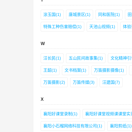
涂玉国(1)
唐城景区(1)
同和医院(1)
田
特殊工种伤害赔偿(1)
天池山视频(1)
体验课
W
汪长民(1)
五山民间故事集(1)
文化精神引领
王韶(1)
文书档案(1)
万笛摄影摄像(1)
万笛摄影(2)
万笛传媒(3)
汪建国(7)
X
襄阳好课堂录制(1)
襄阳好课堂视频课课堂实录
襄阳小石榴网络科技有限公司(1)
襄阳剪纸(1)