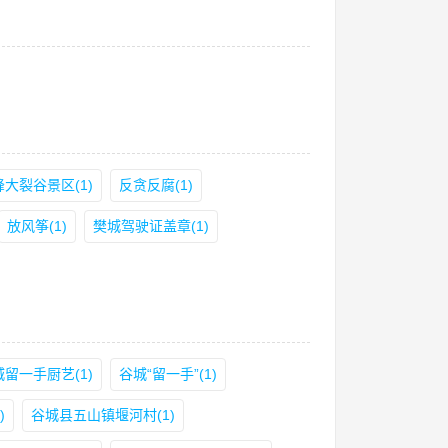
大裂谷景区(1)
反贪反腐(1)
放风筝(1)
樊城驾驶证盖章(1)
城留一手厨艺(1)
谷城“留一手”(1)
)
谷城县五山镇堰河村(1)