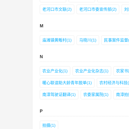
老河口市文联(2)
老河口市委宣传部(2)
刘
M
庙滩镇黄畈村(1)
马晓川(1)
民事案件监督(
N
农业产业化(1)
农业产业化杂志(1)
农家书屋
暖心联谊助大龄青年脱单(1)
农村经济与科技(
南漳驾驶证翻译(1)
农委家属院(1)
南漳拍
P
拍摄(1)