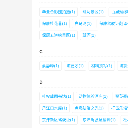
毕业合影照拍摄(1)
班河景区(1)
百里姻缘咖
保康桂花巷(1)
白马洞(1)
保康驾驶证翻译盖
保康五道峡景区(1)
班河(2)
C
蔡静峰(1)
陈德才(1)
材料撰写(1)
陈贵
D
杜权成图书馆(1)
动物体验酒店(1)
翟英豪(
丹江口水库(1)
点燃法治之光(1)
打击乐培训
东津新区驾驶证(1)
东津驾驶证翻译(1)
杜