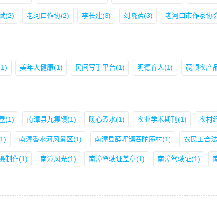
斌(2)
老河口作协(2)
李长建(3)
刘晓蓓(3)
老河口市作家协会(
1)
美年大健康(1)
民间写手平台(1)
明德育人(1)
茂顺农产品
(1)
南漳县九集镇(1)
暖心煮水(1)
农业学术期刊(1)
农村经
1)
南漳香水河风景区(1)
南漳县薛坪镇菩陀庵村(1)
农民工合法
摄制作(1)
南漳风光(1)
南漳驾驶证盖章(1)
南漳驾驶证(1)