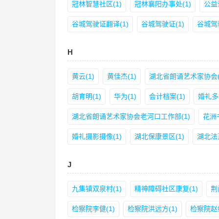
冠林智慧社区(1)
冠林襄阳办事处(1)
公益
谷城驾驶证翻译(1)
谷城驾驶证(1)
谷城驾
H
黄云(1)
黄佳杰(1)
湖北省朗诵艺术家协会(
胡育明(1)
华为(1)
会计档案(1)
婚礼多
湖北省朗诵艺术家协会老河口工作部(1)
花洲书
婚礼摄影摄像(1)
湖北保康景区(1)
湖北法正
J
九集镇双泉村(1)
精神障碍社区康复(1)
荆
检察院李健(1)
检察院洪远方(1)
检察院赵继