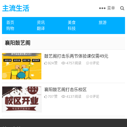
主流生活
菜单
首页
资讯
美食
旅游
购物
翻译
科技
襄阳鼓艺阁
鼓艺阁打击乐两节体验课仅需49元
924
赞
4757
阅读
0
评论
襄阳鼓艺阁打击乐校区
707
赞
4137
阅读
0
评论