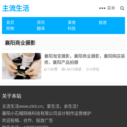
主流生活
菜单
首页
资讯
美食
旅游
购物
翻译
科技
襄阳商业摄影
襄阳淘宝摄影，襄阳商业摄影，襄阳网店装
修，襄阳产品拍摄
735
赞
3473
阅读
0
评论
关于本站
主流生活www.zlsh.cn，爱生活，会生活！
襄阳小石榴网络科技有限公司设计制作运营维护
欢迎投稿、合作、投放广告