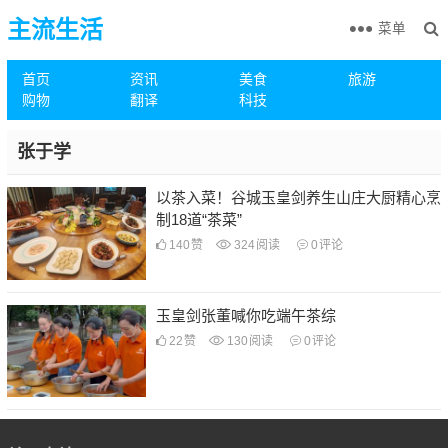
主流生活
菜单
首页
资讯
美食
旅游
购物
翻译
科技
张于学
以茶入菜！谷城玉皇剑养生山庄大厨精心烹
制18道“茶菜”
140
赞
324
阅读
0
评论
玉皇剑张董喊你吃端午茶综
22
赞
130
阅读
0
评论